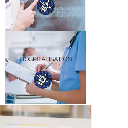
***
HOSPITALISATION
***