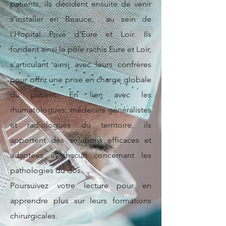
patients, ils décident ensuite de venir
s'installer en Beauce, au sein de
l'Hopital Privé d'Eure et Loir. Ils
fondent ainsi le pôle rachis Eure et Loir,
s'articulant ainsi avec leurs confrères
pour offrir une prise en charge globale
du patient. En lien avec les
rhumatologues, médecins généralistes
et radiologues du territoire, ils
apportent des solutions efficaces et
adaptées à chacun concernant les
pathologies du dos.
Poursuivez votre lecture pour en
apprendre plus sur leurs formations
chirurgicales.